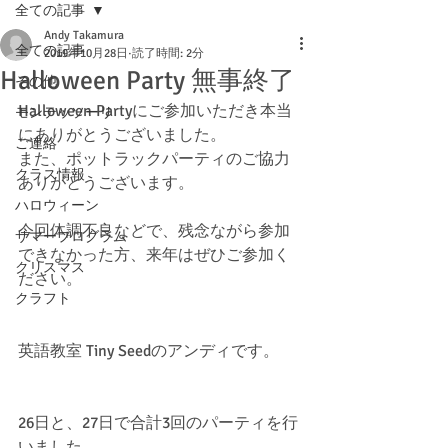
全ての記事
Andy Takamura
全ての記事
2019年10月28日
読了時間: 2分
Halloween Party 無事終了
その他
Halloween Partyにご参加いただき本当
モンテッソーリ
にありがとうございました。
ご連絡
また、ポットラックパーティのご協力
クラス情報
ありがとうございます。
ハロウィーン
今回体調不良などで、残念ながら参加
サマープログラム
できなかった方、来年はぜひご参加く
クリスマス
ださい。
クラフト
英語教室 Tiny Seedのアンディです。
26日と、27日で合計3回のパーティを行
いました。