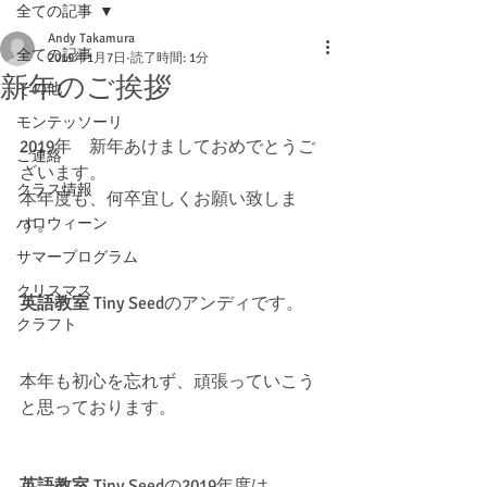
全ての記事
Andy Takamura
全ての記事
2019年1月7日
読了時間: 1分
新年のご挨拶
その他
モンテッソーリ
2019年　新年あけましておめでとうご
ご連絡
ざいます。
クラス情報
本年度も、何卒宜しくお願い致しま
ハロウィーン
す。
サマープログラム
クリスマス
英語教室
 Tiny Seedのアンディです。
クラフト
本年も初心を忘れず、頑張っていこう
と思っております。
英語教室
 Tiny Seedの2019年度は。。。