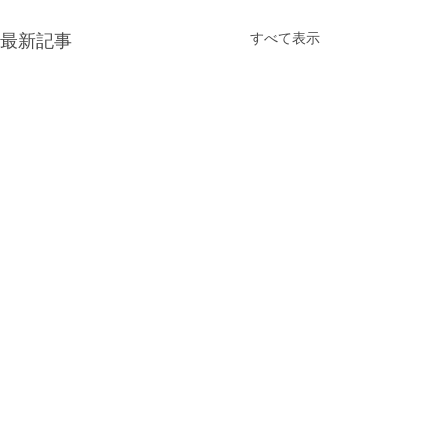
最新記事
すべて表示
ゴールデンウィークにつ
休講日について
いて
英語教室TinySeed