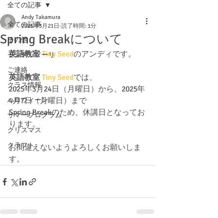
全ての記事
Andy Takamura
全ての記事
2025年3月21日
読了時間: 1分
Spring Breakについて
その他
英語教室
 Tiny Seed
のアンディです。
モンテッソーリ
ご連絡
英語教室 
Tiny Seed
では、
クラス情報
2025年3月24日（月曜日）から、2025年
ハロウィーン
4月7日（月曜日）まで
Spring Breakのため、休講日となってお
サマープログラム
ります。
クリスマス
クラフト
お間違えないようよろしくお願いしま
す。