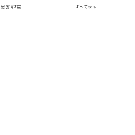
最新記事
すべて表示
ゴールデンウィークにつ
休講日について
いて
英語教室TinySeed
英語教室TinySeedでは、 5月2
3月23日（月曜日）
コメント