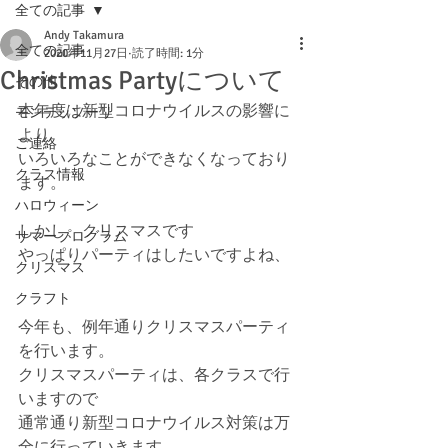
全ての記事
Andy Takamura
全ての記事
2020年11月27日
読了時間: 1分
Christmas Partyについて
その他
本年度は新型コロナウイルスの影響に
モンテッソーリ
より
ご連絡
いろいろなことができなくなっており
クラス情報
ます。
ハロウィーン
しかし、クリスマスです
サマープログラム
やっぱりパーティはしたいですよね、
クリスマス
クラフト
今年も、例年通りクリスマスパーティ
を行います。
クリスマスパーティは、各クラスで行
いますので
通常通り新型コロナウイルス対策は万
全に行っていきます。