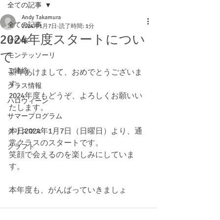
全ての記事
Andy Takamura
全ての記事
2024年1月7日
読了時間: 1分
2024年度スタートについ
その他
て
モンテッソーリ
ご連絡
新年あけまして、おめでとうございま
す。
クラス情報
2024年度もどうぞ、よろしくお願いい
ハロウィーン
たします。
サマープログラム
本日2024年1月7日（日曜日）より、通
クリスマス
常クラスのスタートです。
クラフト
笑顔で会えるのを楽しみにしていま
す。
本年度も、がんばっていきましょ