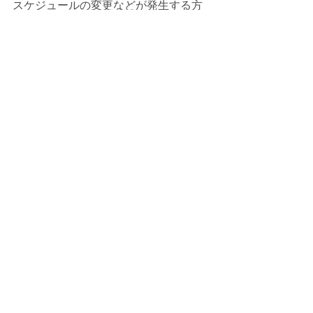
スケジュールの変更などが発生する方
は別途ご連絡させていただきます。
調整など発生する方もいらっしゃいま
すが、ご協力よろしくお願いいたしま
す。
ハロウィーン
最新記事
すべて表示