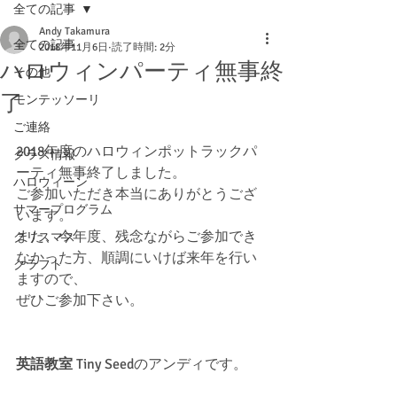
全ての記事
Andy Takamura
全ての記事
2018年11月6日
読了時間: 2分
ハロウィンパーティ無事終
その他
了
モンテッソーリ
ご連絡
2018年度のハロウィンポットラックパ
クラス情報
ーティ無事終了しました。
ハロウィーン
ご参加いただき本当にありがとうござ
サマープログラム
います。
また、今年度、残念ながらご参加でき
クリスマス
なかった方、順調にいけば来年を行い
クラフト
ますので、
ぜひご参加下さい。
英語教室
 Tiny Seedのアンディです。