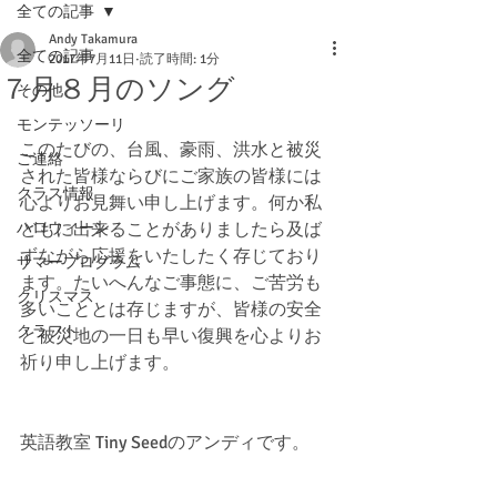
全ての記事
Andy Takamura
全ての記事
2017年7月11日
読了時間: 1分
７月８月のソング
その他
モンテッソーリ
このたびの、台風、豪雨、洪水と被災
ご連絡
された皆様ならびにご家族の皆様には
クラス情報
心よりお見舞い申し上げます。何か私
ハロウィーン
どもに出来ることがありましたら及ば
ずながら応援をいたしたく存じており
サマープログラム
ます。たいへんなご事態に、ご苦労も
クリスマス
多いこととは存じますが、皆様の安全
クラフト
と被災地の一日も早い復興を心よりお
祈り申し上げます。
英語教室 Tiny Seedのアンディです。