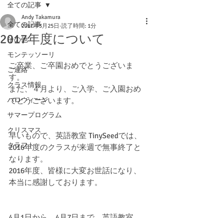
全ての記事
Andy Takamura
全ての記事
2017年3月25日
読了時間: 1分
2017年度について
その他
モンテッソーリ
ご卒業、ご卒園おめでとうございま
ご連絡
す。
クラス情報
また、４月より、ご入学、ご入園おめ
ハロウィーン
でとうございます。
サマープログラム
クリスマス
早いもので、英語教室 TinySeedでは、
クラフト
2016年度のクラスが来週で無事終了と
なります。
2016年度、皆様に大変お世話になり、
本当に感謝しております。
4月1日から、4月7日まで、英語教室 