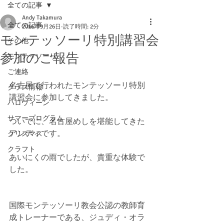
全ての記事
Andy Takamura
全ての記事
2016年9月26日
読了時間: 2分
モンテッソーリ特別講習会
その他
参加のご報告
モンテッソーリ
ご連絡
名古屋で行われたモンテッソーリ特別
クラス情報
講習会に参加してきました。
ハロウィーン
サマープログラム
ついでに、名古屋めしを堪能してきた
アンディです。
クリスマス
クラフト
あいにくの雨でしたが、貴重な体験で
した。
国際モンテッソーリ教会公認の教師育
成トレーナーである、ジュディ・オラ