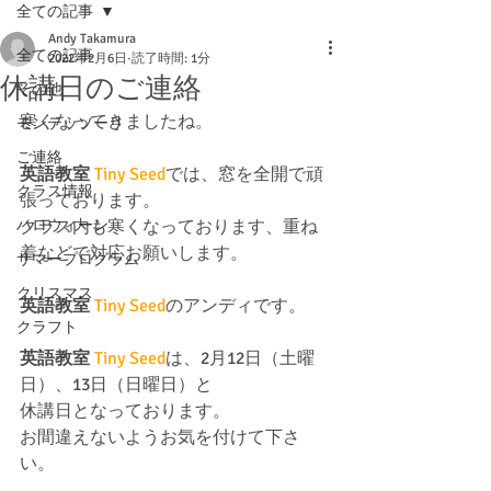
全ての記事
Andy Takamura
全ての記事
2022年2月6日
読了時間: 1分
休講日のご連絡
その他
寒くなってきましたね。
モンテッソーリ
ご連絡
英語教室
Tiny Seed
では、窓を全開で頑
クラス情報
張っております。
ハロウィーン
クラス内も寒くなっております、重ね
着などで対応お願いします。
サマープログラム
クリスマス
英語教室
Tiny Seed
のアンディです。
クラフト
英語教室
Tiny Seed
は、2月12日（土曜
日）、13日（日曜日）と
休講日となっております。
お間違えないようお気を付けて下さ
い。