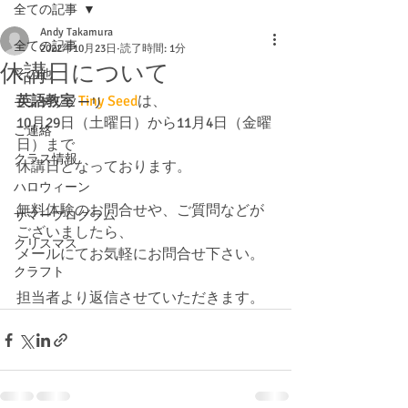
全ての記事
Andy Takamura
全ての記事
2022年10月23日
読了時間: 1分
休講日について
その他
英語教室
Tiny Seed
は、
モンテッソーリ
10月29日（土曜日）から11月4日（金曜
ご連絡
日）まで
クラス情報
休講日となっております。
ハロウィーン
無料体験のお問合せや、ご質問などが
サマープログラム
ございましたら、
クリスマス
メールにてお気軽にお問合せ下さい。
クラフト
担当者より返信させていただきます。