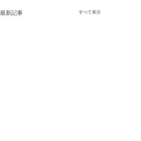
最新記事
すべて表示
ゴールデンウィークにつ
休講日について
いて
英語教室TinySeed