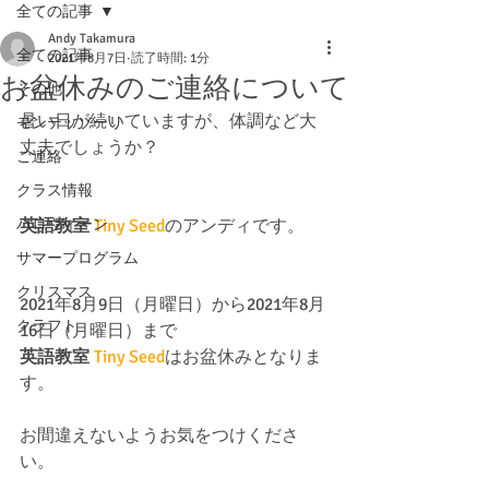
全ての記事
Andy Takamura
全ての記事
2021年8月7日
読了時間: 1分
お盆休みのご連絡について
その他
暑い日が続いていますが、体調など大
モンテッソーリ
丈夫でしょうか？
ご連絡
クラス情報
ハロウィーン
英語教室
Tiny Seed
のアンディです。
サマープログラム
クリスマス
2021年8月9日（月曜日）から2021年8月
クラフト
16日（月曜日）まで
英語教室
Tiny Seed
はお盆休みとなりま
す。
お間違えないようお気をつけくださ
い。